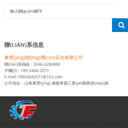
聯(LIÁN)系信息
東營(yíng)領(lǐng)潤(rùn)石化有限公司
聯(lián)系熱線：0546-6286888
手機(jī)：189-5404-2077
E-mail:18954042077@163.com
公司地址：山東東營(yíng) 廣饒李鵲工業(yè)園興貿(mào)路
東營(yíng)領(lǐng)潤(rùn)石化有限公司是一家集研發(fā)、生產(chǎn)、