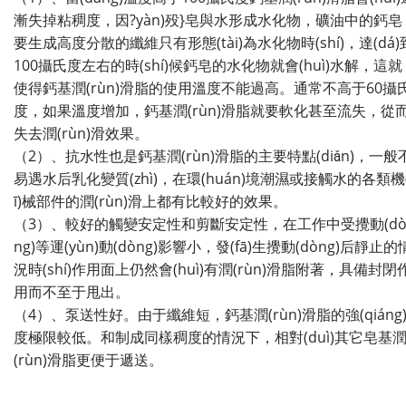
漸失掉粘稠度，因?yàn)殁}皂與水形成水化物，礦油中的鈣皂
要生成高度分散的纖維只有形態(tài)為水化物時(shí)，達(dá)
100攝氏度左右的時(shí)候鈣皂的水化物就會(huì)水解，這就
使得鈣基潤(rùn)滑脂的使用溫度不能過高。通常不高于60攝
度，如果溫度增加，鈣基潤(rùn)滑脂就要軟化甚至流失，從
失去潤(rùn)滑效果。
（2）、抗水性也是鈣基潤(rùn)滑脂的主要特點(diǎn)，一般
易遇水后乳化變質(zhì)，在環(huán)境潮濕或接觸水的各類機(
ī)械部件的潤(rùn)滑上都有比較好的效果。
（3）、較好的觸變安定性和剪斷安定性，在工作中受攪動(d
ng)等運(yùn)動(dòng)影響小，發(fā)生攪動(dòng)后靜止的
況時(shí)作用面上仍然會(huì)有潤(rùn)滑脂附著，具備封閉
用而不至于甩出。
（4）、泵送性好。由于纖維短，鈣基潤(rùn)滑脂的強(qiáng
度極限較低。和制成同樣稠度的情況下，相對(duì)其它皂基
(rùn)滑脂更便于遞送。